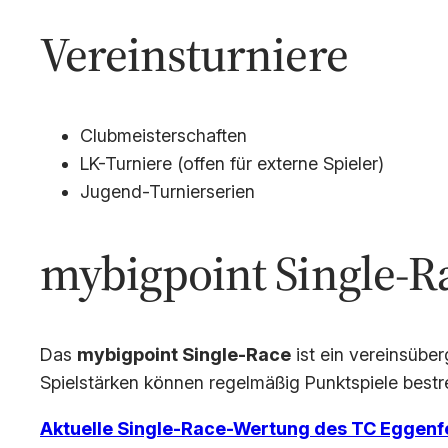
Vereinsturniere
Clubmeisterschaften
LK-Turniere (offen für externe Spieler)
Jugend-Turnierserien
mybigpoint Single-R
Das
mybigpoint Single-Race
ist ein vereinsüber
Spielstärken können regelmäßig Punktspiele bestre
Aktuelle Single-Race-Wertung des TC Eggenf